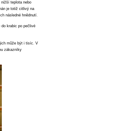
 nižší teplota nebo
n je totiž citlivý na
ich následné hnědnutí.
 do krabic po pečlivé
ich může být i tisíc. V
sou zákazníky