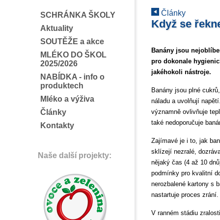
Články
SCHRÁNKA ŠKOLY
Když se řekne
Aktuality
SOUTĚŽE a akce
Banány jsou nejoblíbe
MLÉKO DO ŠKOL
pro dokonale hygienick
2025/2026
jakéhokoli nástroje.
NABÍDKA - info o
produktech
Banány jsou plné cukrů,
Mléko a výživa
náladu a uvolňují napět
Články
významně ovlivňuje tepl
také nedoporučuje banán
Kontakty
Zajímavé je i to, jak b
sklízejí nezralé, dozráv
Naše další projekty:
nějaký čas (4 až 10 dnů
podmínky pro kvalitní d
nerozbalené kartony s b
nastartuje proces zrání.
V ranném stádiu zralosti