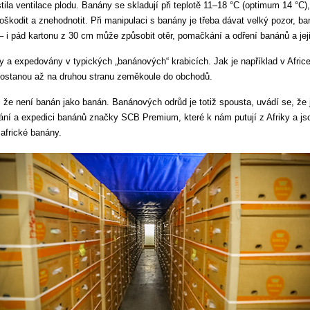
istila ventilace plodu. Banány se skladují při teplotě 11–18 °C (optimum 14 °C),
odit a znehodnotit. Při manipulaci s banány je třeba dávat velký pozor, baná
i pád kartonu z 30 cm může způsobit otěr, pomačkání a odření banánů a jej
a expedovány v typických „banánových“ krabicích. Jak je například v Africe
 dostanou až na druhou stranu zeměkoule do obchodů.
, že není banán jako banán. Banánových odrůd je totiž spousta, uvádí se, že j
vání a expedici banánů značky SCB Premium, které k nám putují z Afriky a j
africké banány.