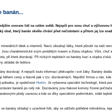
 banán...
nějším ovocem lidí na celém světě. Nejspíš pro svou chuť a výživovou h
ý obal, který banán skvěle chrání před nečistotami a přitom jej lze sna
 minerálních látek a vitaminů. Navíc obsahují látky, které působí na naši ner
í. Jsou charakteristické svým protáhlým tvarem a žlutou slupkou. Vůni, chuť 
ota, při které dozrávají. Při nízkých teplotách se banány kazí a slupka získá
y ukládat do lednice.
anány dozrávají. A nejspíš touto informací překvapíte i své žáky. Banány dodá
ají během cesty a hlavně pak v tzv. dozrávárnách. Největší firmou u nás, kde
) pobudou, je společnost
Hortim
. Je vybavena speciální technologií, která pos
ozrávání banánů po celý rok. Dozrávárny jsou tlakové komory řízené počítač
anánovými plody zavezou a kde se díky speciálním podmínkám, stálé teplotě 
 se banány skladují v uzavřené folii, aby se udrželo potřebné mikroklima, tep