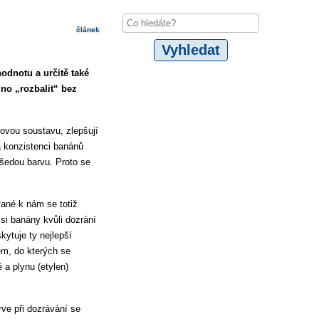
článek
odnotu a určitě také
dno „rozbalit“ bez
vovou soustavu, zlepšují
a konzistenci banánů
 šedou barvu. Proto se
vané k nám se totiž
 si banány kvůli dozrání
kytuje ty nejlepší
em, do kterých se
a plynu (etylen)
rve při dozrávání se