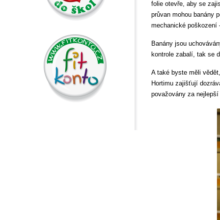
folie otevře, aby se zaj
průvan mohou banány pošk
mechanické poškození – 
Banány jsou uchovávány 
kontrole zabalí, tak se
A také byste měli vědět
Hortimu zajišťují dozrá
považovány za nejlepší 