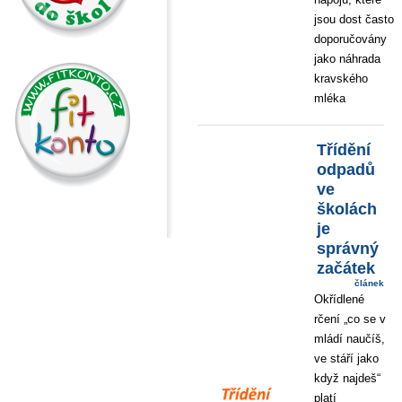
jsou dost často
doporučovány
jako náhrada
kravského
mléka
Třídění
odpadů
ve
školách
je
správný
začátek
článek
Okřídlené
rčení „co se v
mládí naučíš,
ve stáří jako
když najdeš“
platí