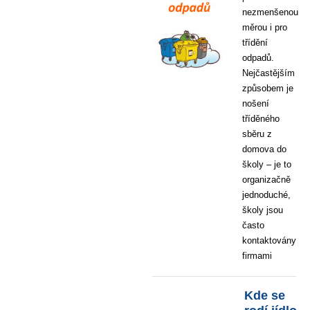
nezmenšenou
měrou i pro
třídění
odpadů.
Nejčastějším
způsobem je
nošení
tříděného
sběru z
domova do
školy – je to
organizačně
jednoduché,
školy jsou
často
kontaktovány
firmami
Kde se