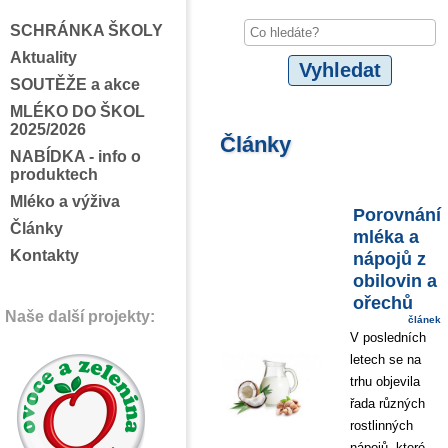
SCHRÁNKA ŠKOLY
Aktuality
SOUTĚŽE a akce
MLÉKO DO ŠKOL
2025/2026
Články
NABÍDKA - info o
produktech
Mléko a výživa
Porovnání
Články
mléka a
Kontakty
nápojů z
obilovin a
ořechů
Naše další projekty:
článek
V posledních
letech se na
trhu objevila
řada různých
rostlinných
nápojů, které