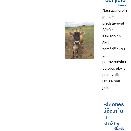
rodí jídlo
článek
Naši záměrem
je také
představovat
žákům
základních
škol i
zemědělskou
a
potravinářskou
výrobu, aby v
praxi viděli,
jak se rodí
jídlo.
BiZones
účetní a
IT
služby
článek