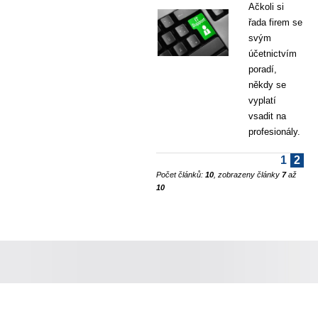
Ačkoli si
řada firem se
svým
účetnictvím
poradí,
někdy se
vyplatí
vsadit na
profesionály.
1
2
Počet článků:
10
, zobrazeny články
7
až
10