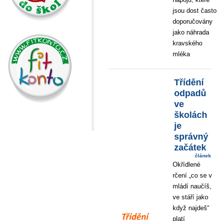
jsou dost často
doporučovány
jako náhrada
kravského
mléka
Třídění
odpadů
ve
školách
je
správný
začátek
článek
Okřídlené
rčení „co se v
mládí naučíš,
ve stáří jako
když najdeš“
platí