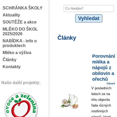
SCHRÁNKA ŠKOLY
Aktuality
SOUTĚŽE a akce
MLÉKO DO ŠKOL
2025/2026
Články
NABÍDKA - info o
produktech
Mléko a výživa
Porovnání
Články
mléka a
Kontakty
nápojů z
obilovin a
ořechů
Naše další projekty:
článek
V posledních
letech se na
trhu objevila
řada různých
rostlinných
nápojů, které