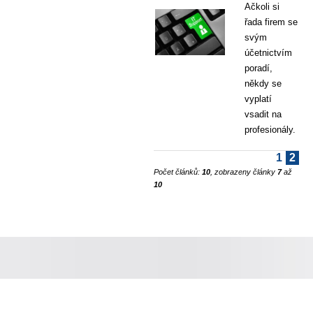
Ačkoli si
řada firem se
svým
účetnictvím
poradí,
někdy se
vyplatí
vsadit na
profesionály.
1
2
Počet článků:
10
, zobrazeny články
7
až
10