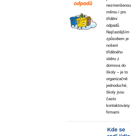
nezmenšenou
měrou i pro
třídění
odpadů.
Nejčastějším
způsobem je
nošení
tříděného
sběru z
domova do
školy – je to
organizačně
jednoduché,
školy jsou
často
kontaktovány
firmami
Kde se