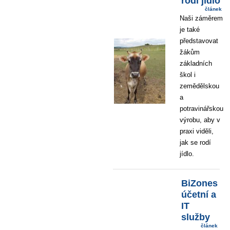
rodí jídlo
článek
Naši záměrem
je také
představovat
žákům
základních
škol i
zemědělskou
a
potravinářskou
výrobu, aby v
praxi viděli,
jak se rodí
jídlo.
BiZones
účetní a
IT
služby
článek