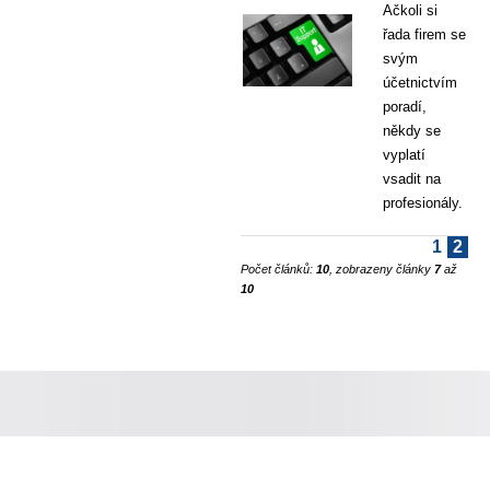
Ačkoli si
řada firem se
svým
účetnictvím
poradí,
někdy se
vyplatí
vsadit na
profesionály.
1
2
Počet článků:
10
, zobrazeny články
7
až
10