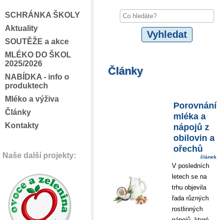
SCHRÁNKA ŠKOLY
Aktuality
SOUTĚŽE a akce
MLÉKO DO ŠKOL
2025/2026
Články
NABÍDKA - info o
produktech
Mléko a výživa
Porovnání
Články
mléka a
Kontakty
nápojů z
obilovin a
ořechů
Naše další projekty:
článek
V posledních
letech se na
trhu objevila
řada různých
rostlinných
nápojů, které