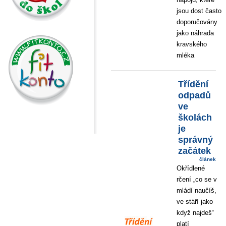
jsou dost často
doporučovány
jako náhrada
kravského
mléka
Třídění
odpadů
ve
školách
je
správný
začátek
článek
Okřídlené
rčení „co se v
mládí naučíš,
ve stáří jako
když najdeš“
platí