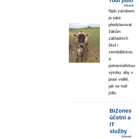
rodí jídlo
článek
Naši záměrem
je také
představovat
žákům
základních
škol i
zemědělskou
a
potravinářskou
výrobu, aby v
praxi viděli,
jak se rodí
jídlo.
BiZones
účetní a
IT
služby
článek