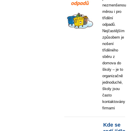
nezmenšenou
měrou i pro
třídění
odpadů.
Nejčastějším
způsobem je
nošení
tříděného
sběru z
domova do
školy – je to
organizačně
jednoduché,
školy jsou
často
kontaktovány
firmami
Kde se