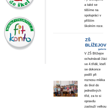
a také se
těšíme na
spolupráci v
příštím
školním roce.
ZŠ
BLÍŽEJOV
galerie
V ZŠ Blížejov
ochutnávali žáci
ve 4.třídě, kteří
se dokonce
podílí při
roznosu mléka
do škol do
jednotlivých
tříd, za to si
opravdu
zaslouží velkou