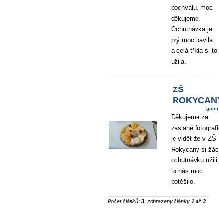
pochvalu, moc
děkujeme.
Ochutnávka je
prý moc bavila
a celá třída si to
užila.
ZŠ
ROKYCAN
galer
Děkujeme za
zaslané fotografi
je vidět že v ZŠ
Rokycany si žác
ochutnávku užili
to nás moc
potěšilo.
Počet článků:
3
, zobrazeny články
1
až
3