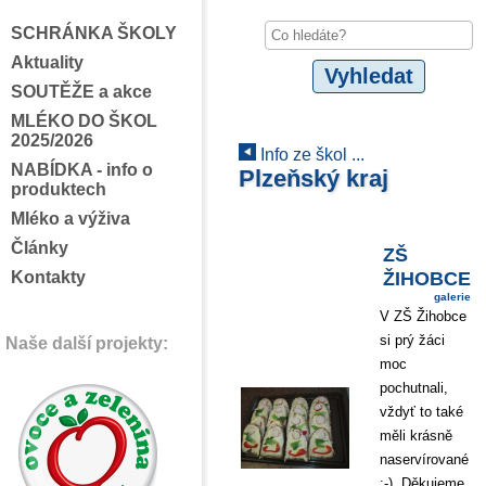
SCHRÁNKA ŠKOLY
Aktuality
SOUTĚŽE a akce
MLÉKO DO ŠKOL
2025/2026
Info ze škol ...
NABÍDKA - info o
Plzeňský kraj
produktech
Mléko a výživa
Články
ZŠ
ŽIHOBCE
Kontakty
galerie
V ZŠ Žihobce
si prý žáci
Naše další projekty:
moc
pochutnali,
vždyť to také
měli krásně
naservírované
:-). Děkujeme