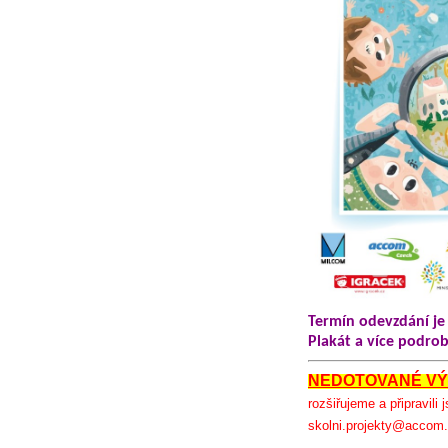
Termín odevzdání je
Plakát a více podro
NEDOTOVANÉ V
rozšiřujeme a připravil
skolni.projekty@accom.