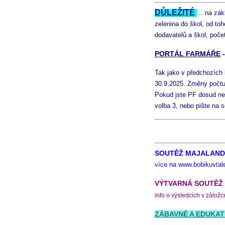
DŮLEŽITÉ
... na zá
zelenina do škol, od to
dodavatelů a škol, poč
PORTÁL FARMÁŘE
Tak jako v předchozích 
30.9.2025. Změny počtu
Pokud jste PF dosud nev
volba 3, nebo pište na 
SOUTĚŽ MAJALAN
více na www.bobikuvtal
VÝTVARNÁ SOUTĚŽ 
info o výsledcích v zálož
ZÁBAVNÉ A EDUKAT