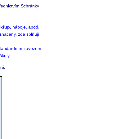
řednictvím Schránky
 křup,
nápoje, apod.,
načeny, zda splňují
 standardním závozem
školy.
né.