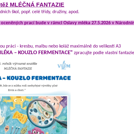
těž MLÉČNÁ FANTAZIE
ních škol, popř. celé třídy, družiny, apod.
í oceněných prací bude v rámci Oslavy mléka 27.5.2026 v Národ
nou práci - kresbu, malbu nebo koláž maximálně do velikosti A3
MLÉKA – KOUZLO FERMENTACE"
zpracujte podle vlastní fantazi