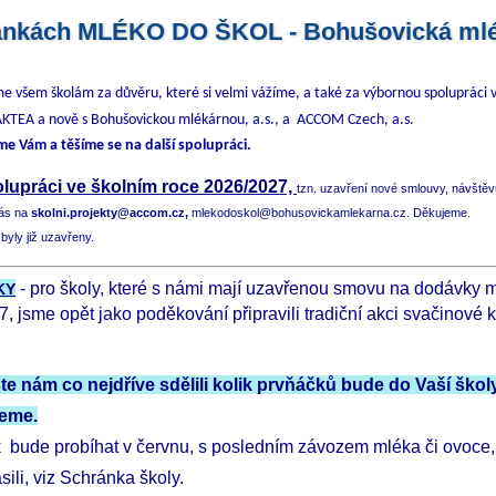
tránkách MLÉKO DO ŠKOL - Bohušovická mlék
e všem školám za důvěru, které si velmi vážíme, a také za výbornou spolupráci v
LAKTEA a nově s Bohušovickou mlékárnou, a.s., a ACCOM Czech, a.s.
e Vám a těšíme se na další spolupráci.
olupráci ve školním roce 2026/2027,
tz
n. uzavření nové smlouvy, návště
nás na
skolni.projekty@accom.cz,
mlekodoskol@bohusovickamlekarna.cz. Děkujeme.
 byly již uzavřeny.
- pro školy, které s námi mají uzavřenou smovu na dodávky m
KY
7, jsme opět jako poděkování připravili tradiční akci svačinové 
e nám co nejdříve sdělili kolik prvňáčků bude do Vaší školy
jeme.
 bude probíhat v červnu, s posledním závozem mléka či ovoce, 
sili, viz Schránka školy.