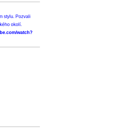
 stylu. Pozvali
kého okolí.
ube.com/watch?