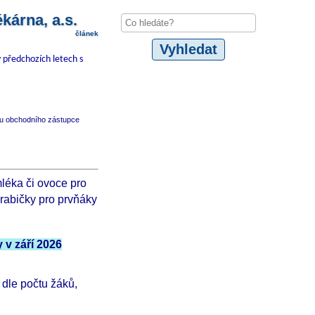
árna, a.s.
článek
 předchozích letech s
vu obchodního zástupce
léka či ovoce pro
krabičky pro prvňáky
 v září 2026
dle počtu žáků,