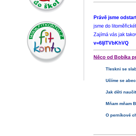
Právě jsme odstar
jsme do litoměřick
Zajímá vás jak tako
v=6ljlTVbKhVQ
Něco od Bobíka pr
Tleskni se sla
Učíme se abe
Jak děti nauči
Mňam mňam B
O perníkové c