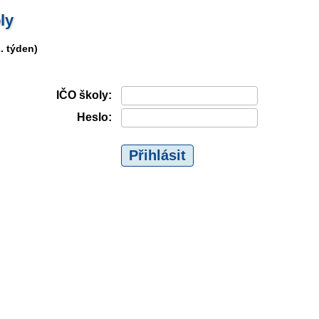
ly
2. týden)
IČO školy:
Heslo: